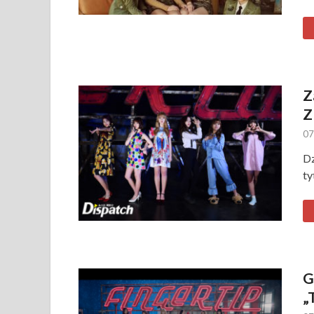
Z
Z
07
Dz
ty
G
„