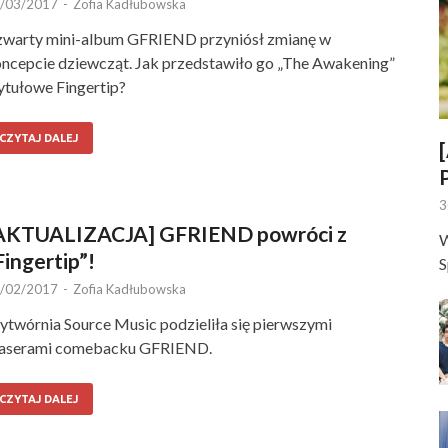
/03/2017
-
Zofia Kadłubowska
warty mini-album GFRIEND przyniósł zmianę w
ncepcie dziewcząt. Jak przedstawiło go „The Awakening”
tytułowe Fingertip?
CZYTAJ DALEJ
3
AKTUALIZACJA] GFRIEND powróci z
W
Fingertip”!
S
/02/2017
-
Zofia Kadłubowska
twórnia Source Music podzieliła się pierwszymi
easerami comebacku GFRIEND.
CZYTAJ DALEJ