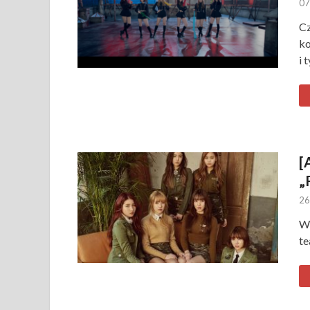
07
Cz
ko
i 
[
„
26
Wy
t