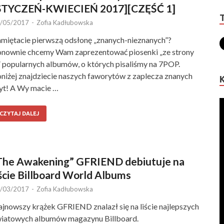
STYCZEŃ-KWIECIEŃ 2017][CZĘŚĆ 1]
/05/2017
-
Zofia Kadłubowska
miętacie pierwszą odsłonę „znanych-nieznanych”?
nownie chcemy Wam zaprezentować piosenki „ze strony
 popularnych albumów, o których pisaliśmy na 7POP.
niżej znajdziecie naszych faworytów z zaplecza znanych
yt! A Wy macie …
CZYTAJ DALEJ
The Awakening” GFRIEND debiutuje na
iście Billboard World Albums
/03/2017
-
Zofia Kadłubowska
jnowszy krążek GFRIEND znalazł się na liście najlepszych
iatowych albumów magazynu Billboard.