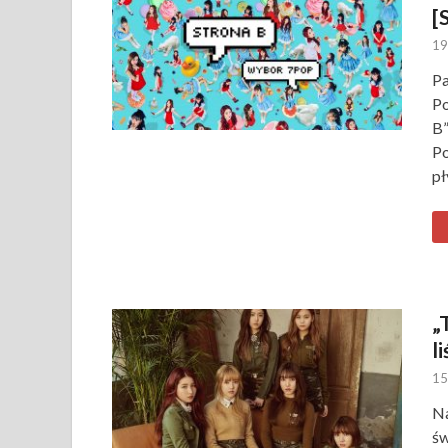
[
19
Pa
Po
B”
Po
pł
„
l
15
Na
św