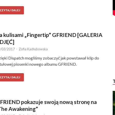
CZYTAJ DALEJ
a kulisami „Fingertip” GFRIEND [GALERIA
DJĘĆ]
/03/2017
-
Zofia Kadłubowska
ięki Dispatch mogliśmy zobaczyć jak powstawał klip do
tułowej piosenki nowego albumu GFRIEND.
CZYTAJ DALEJ
FRIEND pokazuje swoją nową stronę na
The Awakening”