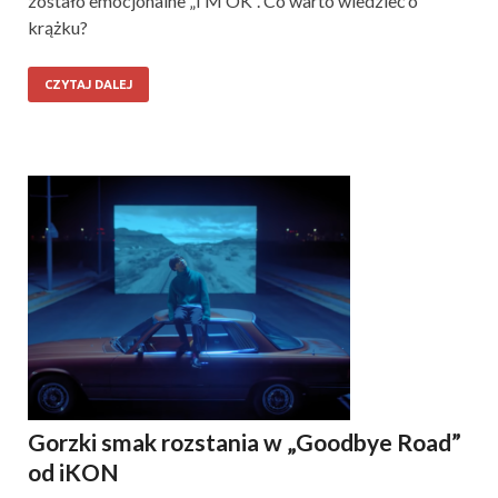
zostało emocjonalne „I’M OK”. Co warto wiedzieć o
krążku?
CZYTAJ DALEJ
Gorzki smak rozstania w „Goodbye Road”
od iKON