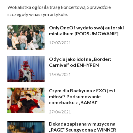
Wokalistka ogłosiła trasę koncertową. Sprawdźcie
szczegóły w naszym artykule.
OnlyOneOf wydało swój autorski
mini-album [PODSUMOWANIE]
17/07/2021
O życiu jako idol na „Border:
Carnival” od ENHYPEN
16/05/2021
Czym dla Baekyuna z EXO jest
miłość? Podsumowanie
comebacku z „BAMBI”
27/04/2021
Dekada zapisana w muzyce na
„PAGE” Seungyoona z WINNER