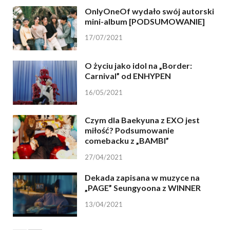
OnlyOneOf wydało swój autorski
mini-album [PODSUMOWANIE]
17/07/2021
O życiu jako idol na „Border:
Carnival” od ENHYPEN
16/05/2021
Czym dla Baekyuna z EXO jest
miłość? Podsumowanie
comebacku z „BAMBI”
27/04/2021
Dekada zapisana w muzyce na
„PAGE” Seungyoona z WINNER
13/04/2021