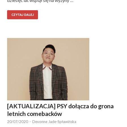
dziesięć lat wspiął się na wyżyny …
CZYTAJ DALEJ
[AKTUALIZACJA] PSY dołącza do grona
letnich comebacków
20/07/2020
-
Devonne Jade-Spławińska