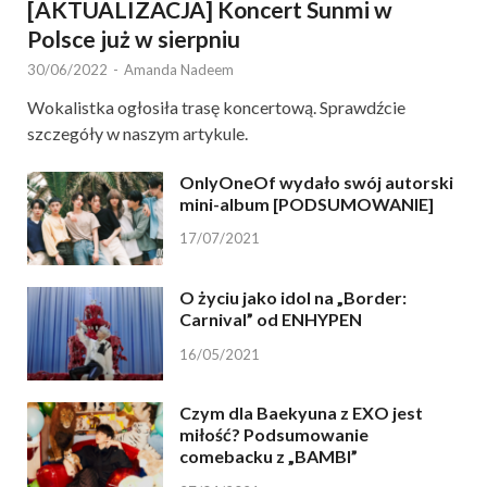
[AKTUALIZACJA] Koncert Sunmi w
Polsce już w sierpniu
30/06/2022
-
Amanda Nadeem
Wokalistka ogłosiła trasę koncertową. Sprawdźcie
szczegóły w naszym artykule.
OnlyOneOf wydało swój autorski
mini-album [PODSUMOWANIE]
17/07/2021
O życiu jako idol na „Border:
Carnival” od ENHYPEN
16/05/2021
Czym dla Baekyuna z EXO jest
miłość? Podsumowanie
comebacku z „BAMBI”