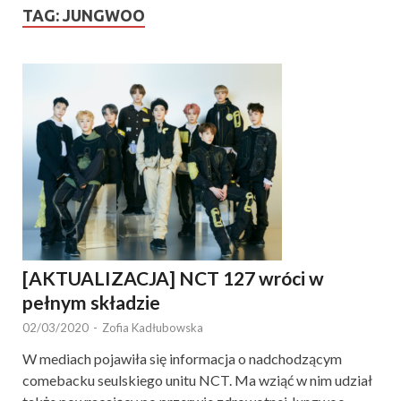
TAG:
JUNGWOO
[AKTUALIZACJA] NCT 127 wróci w
pełnym składzie
02/03/2020
-
Zofia Kadłubowska
W mediach pojawiła się informacja o nadchodzącym
comebacku seulskiego unitu NCT. Ma wziąć w nim udział