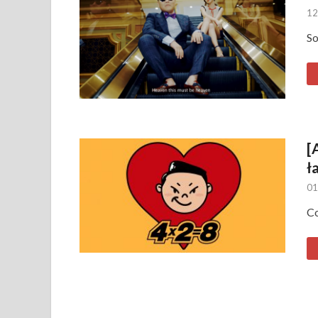
12
So
[
ł
01
Co