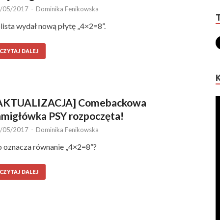
/05/2017
-
Dominika Fenikowska
lista wydał nową płytę „4×2=8”.
CZYTAJ DALEJ
AKTUALIZACJA] Comebackowa
amigłówka PSY rozpoczęta!
/05/2017
-
Dominika Fenikowska
 oznacza równanie „4×2=8”?
CZYTAJ DALEJ