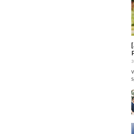
3
W
S