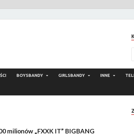
ŚCI
BOYSBANDY
GIRLSBANDY
INNE
TEL
00 milionów „FXXK IT” BIGBANG