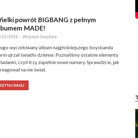
ielki powrót BIGBANG z pełnym
lbumem MADE!
/12/2016
-
Wojciech Gwizdała
ugo wyczekiwany album najgłośniejszego boysbandu
rei ujrzał światło dzienne. Poznaliśmy ostatnie elementy
ładanki, czyli trzy zupełnie nowe numery. Sprawdźcie, jak
reagował na nie świat.
CZYTAJ DALEJ