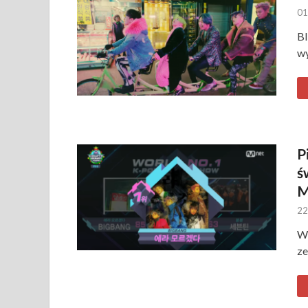
01
BI
wy
P
ś
M
22
W
ze