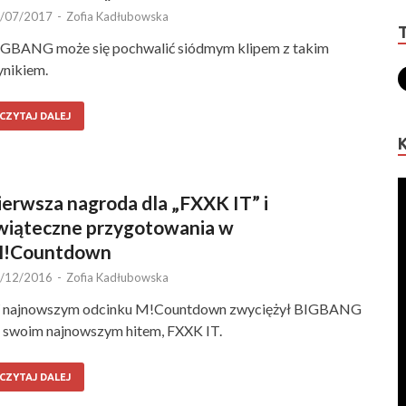
/07/2017
-
Zofia Kadłubowska
GBANG może się pochwalić siódmym klipem z takim
nikiem.
CZYTAJ DALEJ
ierwsza nagroda dla „FXXK IT” i
wiąteczne przygotowania w
!Countdown
/12/2016
-
Zofia Kadłubowska
 najnowszym odcinku M!Countdown zwyciężył BIGBANG
 swoim najnowszym hitem, FXXK IT.
CZYTAJ DALEJ