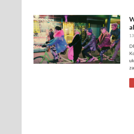
W
a
13
Dł
Ko
uk
za