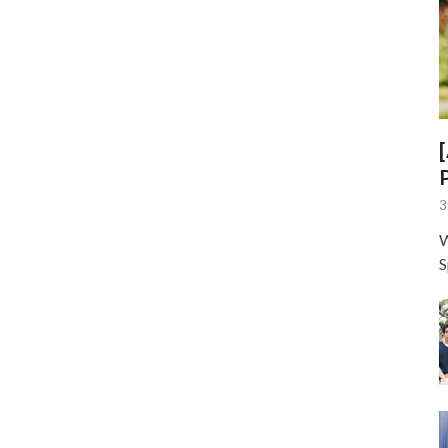
3
W
S