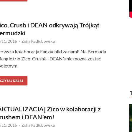
ico, Crush i DEAN odkrywają Trójkąt
ermudzki
/11/2016
-
Zofia Kadłubowska
erwsza kolaboracja Fanxychild za nami! Na Bermuda
iangle trio Zico, Crush’a i DEAN’a nie można zostać
ojętnym.
CZYTAJ DALEJ
AKTUALIZACJA] Zico w kolaboracji z
rushem i DEAN’em!
/11/2016
-
Zofia Kadłubowska