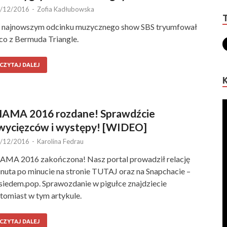
/12/2016
-
Zofia Kadłubowska
najnowszym odcinku muzycznego show SBS tryumfował
co z Bermuda Triangle.
CZYTAJ DALEJ
AMA 2016 rozdane! Sprawdźcie
wycięzców i występy! [WIDEO]
/12/2016
-
Karolina Fedrau
MA 2016 zakończona! Nasz portal prowadził relację
nuta po minucie na stronie TUTAJ oraz na Snapchacie –
iedem.pop. Sprawozdanie w pigułce znajdziecie
tomiast w tym artykule.
CZYTAJ DALEJ