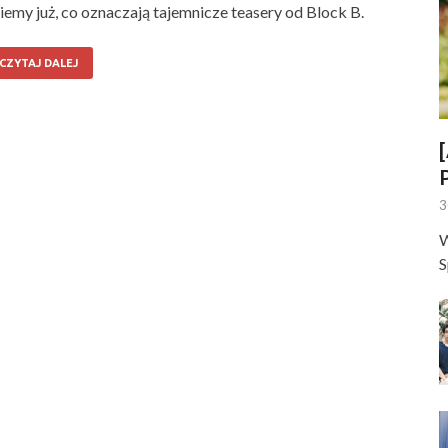
emy już, co oznaczają tajemnicze teasery od Block B.
CZYTAJ DALEJ
3
W
S