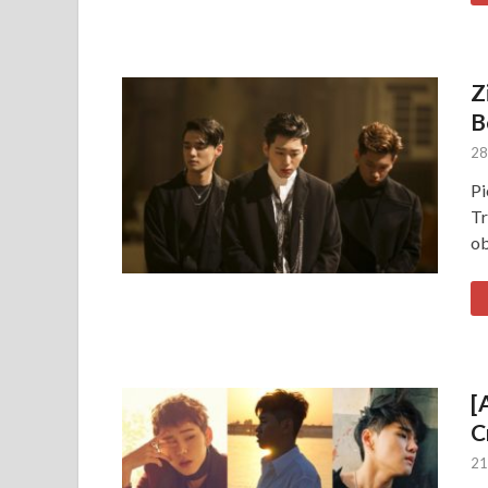
Z
B
28
Pi
Tr
ob
[
C
21