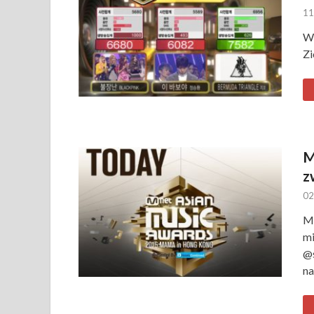
11
W 
Zi
M
z
02
MA
mi
@s
na