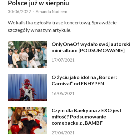
Polsce już w sierpniu
30/06/2022
-
Amanda Nadeem
Wokalistka ogłosiła trasę koncertową. Sprawdźcie
szczegóły w naszym artykule.
OnlyOneOf wydało swój autorski
mini-album [PODSUMOWANIE]
17/07/2021
O życiu jako idol na „Border:
Carnival” od ENHYPEN
16/05/2021
Czym dla Baekyuna z EXO jest
miłość? Podsumowanie
comebacku z „BAMBI”
27/04/2021