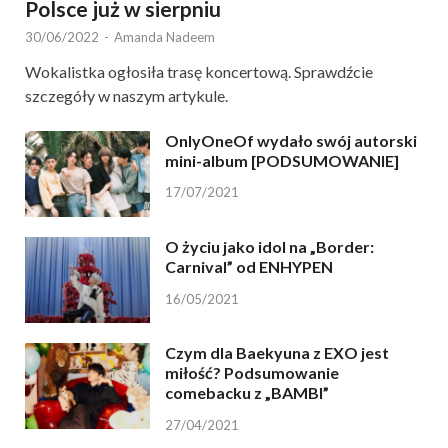
Polsce już w sierpniu
30/06/2022
-
Amanda Nadeem
Wokalistka ogłosiła trasę koncertową. Sprawdźcie
szczegóły w naszym artykule.
OnlyOneOf wydało swój autorski
mini-album [PODSUMOWANIE]
17/07/2021
O życiu jako idol na „Border:
Carnival” od ENHYPEN
16/05/2021
Czym dla Baekyuna z EXO jest
miłość? Podsumowanie
comebacku z „BAMBI”
27/04/2021