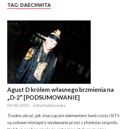
TAG:
DAECHWITA
Agust D królem własnego brzmienia na
„D-2” [PODSUMOWANIE]
04/06/2020
-
Zofia Kadłubowska
Trudno ukryć, jak znaczącym elementem twórczości BTS
są solowe mixtape’y wydawane przez członków zespołu.