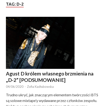
TAG:
D-2
Agust D królem własnego brzmienia na
„D-2” [PODSUMOWANIE]
04/06/2020
-
Zofia Kadłubowska
Trudno ukryć, jak znaczącym elementem twórczości BTS
są solowe mixtape’y wydawane przez członków zespołu.