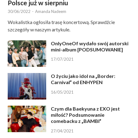
Polsce już w sierpniu
30/06/2022
-
Amanda Nadeem
Wokalistka ogłosiła trasę koncertową. Sprawdźcie
szczegóły w naszym artykule.
OnlyOneOf wydało swój autorski
mini-album [PODSUMOWANIE]
17/07/2021
O życiu jako idol na „Border:
Carnival” od ENHYPEN
16/05/2021
Czym dla Baekyuna z EXO jest
miłość? Podsumowanie
comebacku z „BAMBI”
27/04/2021