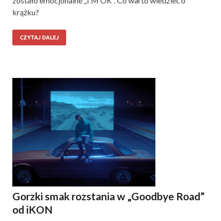
zostało emocjonalne „I’M OK”. Co warto wiedzieć o
krążku?
CZYTAJ DALEJ
Gorzki smak rozstania w „Goodbye Road”
od iKON