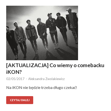
[AKTUALIZACJA] Co wiemy o comebacku
iKON?
02/05/2017
-
Aleksandra Zwolakiewicz
Na iKON nie będzie trzeba długo czekać!
CZYTAJ DALEJ