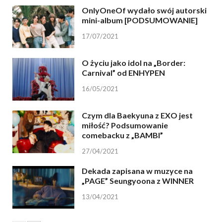
OnlyOneOf wydało swój autorski
mini-album [PODSUMOWANIE]
17/07/2021
O życiu jako idol na „Border:
Carnival” od ENHYPEN
16/05/2021
Czym dla Baekyuna z EXO jest
miłość? Podsumowanie
comebacku z „BAMBI”
27/04/2021
Dekada zapisana w muzyce na
„PAGE” Seungyoona z WINNER
13/04/2021