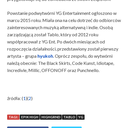
Powstanie podwytwórni YG Entertainment ogłoszono w
marcu 2015 roku. Miała ona na celu dotrzeć do odbiorców
zainteresowanych muzyką alternatywną i indie. Osobą
zarządzającą został Tablo, który od 2012 roku
współpracował z YG Ent. Po dwóch miesiącach od
rozpoczęcia działalności, przedstawiony został pierwszy
artysta – grupa
hyukoh
. Oprócz zespołu, do wytwórni
należą obecnie: The Black Skirts, Code Kunst, Idiotape,
Incredivle, Millic, OFFONOFF oraz Punchnello.
źródła: (
1
)(
2
)
TAGI:
EPIK HIGH
HIGHGRND
TABLO
YG