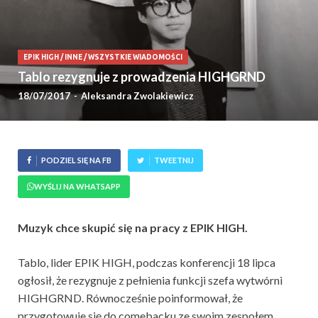
EPIK HIGH
/
INNE
/
WSZYSTKIE WIADOMOŚCI
Tablo rezygnuje z prowadzenia HIGHGRND
18/07/2017
-
Aleksandra Zwolakiewicz
PODZIEL SIĘ NA FB
TWEETNIJ
WYŚLIJ NA WHATSAPP
Muzyk chce skupić się na pracy z EPIK HIGH.
Tablo, lider EPIK HIGH, podczas konferencji 18 lipca
ogłosił, że rezygnuje z pełnienia funkcji szefa wytwórni
HIGHGRND. Równocześnie poinformował, że
przygotowuje się do comebacku ze swoim zespołem.