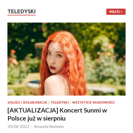
TELEDYSKI
WIĘCEJ
SOLIŚCI I KOLABORACJE
/
TELEDYSKI
/
WSZYSTKIE WIADOMOŚCI
[AKTUALIZACJA] Koncert Sunmi w
Polsce już w sierpniu
30/06/2022
-
Amanda Nadeem