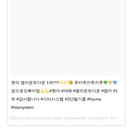
현아 엠카운트다운 1위!!!!!
추카추카추카추
앞으로도빠이띵
#현아 #어때 #엠카운트다운 #엠카 #1
위 #감사합니다 #스타시스템 #3단털기춤 #hyuna
#starsystem
Zdjęcie zamieszczone przez użytkownika starsystem_kor (@starsystem_kor)