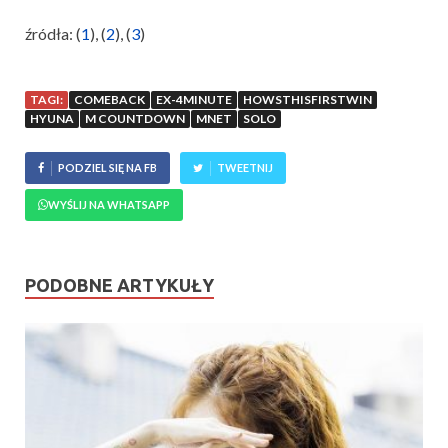
źródła: (
1
), (
2
), (
3
)
TAGI:
COMEBACK
EX-4MINUTE
HOWSTHISFIRSTWIN
HYUNA
M COUNTDOWN
MNET
SOLO
PODZIEL SIĘ NA FB
TWEETNIJ
WYŚLIJ NA WHATSAPP
PODOBNE ARTYKUŁY