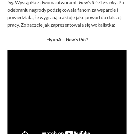
ing.
Wystąpiła z dwoma utworami-
How’s this?
i
Freaky
. Po
odebraniu nagrody podziękowała fanom za wsparcie i
powiedziała, że wygraną traktuje jako powód do dalszej
pracy. Zobaczcie jak zaprezentowała się wokalistka:
HyunA –
How’s this?