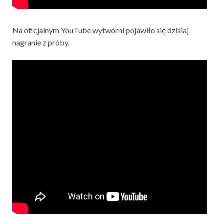
Na oficjalnym YouTube wytwórni pojawiło się dzisiaj
nagranie z próby.