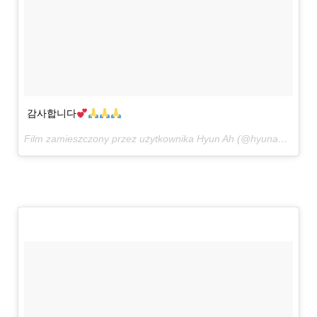
감사합니다
Film zamieszczony przez użytkownika Hyun Ah (@hyunah_aa)
11