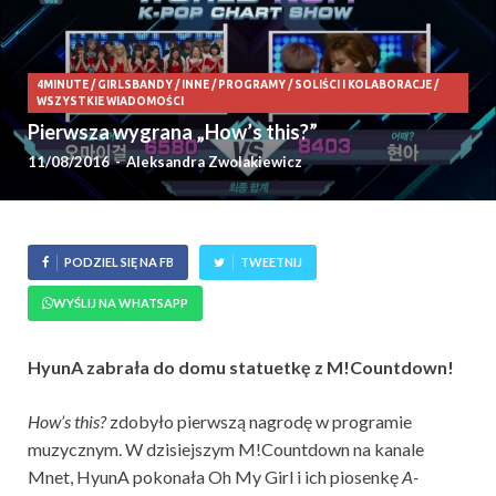
4MINUTE
/
GIRLSBANDY
/
INNE
/
PROGRAMY
/
SOLIŚCI I KOLABORACJE
/
WSZYSTKIE WIADOMOŚCI
Pierwsza wygrana „How’s this?”
11/08/2016
-
Aleksandra Zwolakiewicz
PODZIEL SIĘ NA FB
TWEETNIJ
WYŚLIJ NA WHATSAPP
HyunA zabrała do domu statuetkę z M!Countdown!
How’s this?
zdobyło pierwszą nagrodę w programie
muzycznym. W dzisiejszym M!Countdown na kanale
Mnet, HyunA pokonała Oh My Girl i ich piosenkę
A-