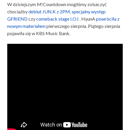
W dzisiejszym M!Countdown mogliśmy zobaczyć
chociażby
debiut JUN.K z 2PM
,
specjalny występ
GFRIEND
czy
comeback stage I.O.I
. HyunA
powróciła z
nowym materiałem
pierwszego sierpnia. Piątego sierpnia
pojawiła się w KBS Music Bank.