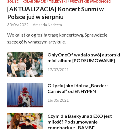
SOLIŚCI I KOLABORACJE
/
TELEDYSKI
/
WSZYSTKIE WIADOMOŚCI
[AKTUALIZACJA] Koncert Sunmi w
Polsce już w sierpniu
30/06/2022
-
Amanda Nadeem
Wokalistka ogłosiła trasę koncertową. Sprawdźcie
szczegóły w naszym artykule.
OnlyOneOf wydało swój autorski
mini-album [PODSUMOWANIE]
17/07/2021
O życiu jako idol na „Border:
Carnival” od ENHYPEN
16/05/2021
Czym dla Baekyuna z EXO jest
miłość? Podsumowanie
comebacku z „BAMBI”