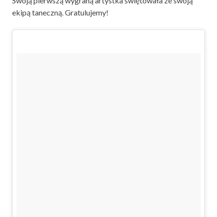
Swoją pierwszą wygraną artystka świętowała ze swoją
ekipą taneczną. Gratulujemy!