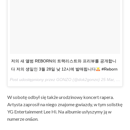
저의 새 앨범 REBORN의 트랙리스트와 프리뷰를 공개합니
다 저의 생일인 3월 28일 낮 12시에 발매됩니다
#Reborn
Post udostępniony przez GONZO (@dok2gonzo)
25 Mar, 2017 o 7:11 PDT
W sobotę odbył się także urodzinowy koncert rapera.
Artysta zaprosił na niego znajome gwiazdy, w tym solistkę
YG Entertainment Lee Hi. Na albumie usłyszymy ją w
numerze
on&on.