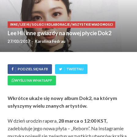
INNE
/
LEE HI
/
SOLIŚCI I KOLABORACJE
/
WSZYSTKIE WIADOMOŚCI
Lee Hi i inne gwiazdy na nowej płycie Dok2
27/03/2017
-
Karolina Fedrau
PODZIEL SIĘ NA FB
TWEETNIJ
WYŚLIJ NA WHATSAPP
Wkrótce ukaże się nowy album Dok2, na którym
usłyszymy wielu znanych artystów.
W dzień urodzin rapera,
28 marca o 12:00 KST,
zadebiutuje jego nowa płyta – „Reborn”. Na Instagramie
muzyka pojawił się zwiastun wszystkich utworów krążka.