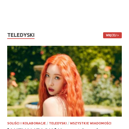
TELEDYSKI
WIĘCEJ
SOLIŚCI I KOLABORACJE
/
TELEDYSKI
/
WSZYSTKIE WIADOMOŚCI