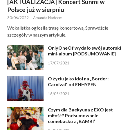
[AKTUALIZACJA] Koncert Sunmi w
Polsce już w sierpniu
30/06/2022
-
Amanda Nadeem
Wokalistka ogłosiła trasę koncertową. Sprawdźcie
szczegóły w naszym artykule.
OnlyOneOf wydało swój autorski
mini-album [PODSUMOWANIE]
17/07/2021
O życiu jako idol na „Border:
Carnival” od ENHYPEN
16/05/2021
Czym dla Baekyuna z EXO jest
miłość? Podsumowanie
comebacku z „BAMBI”