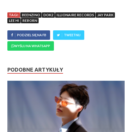
TAGI:
BEENZINO
DOK2
ILLIONAIRE RECORDS
JAY PARK
LEE HI
REBORN
PODZIEL SIĘ NA FB
TWEETNIJ
WYŚLIJ NA WHATSAPP
PODOBNE ARTYKUŁY