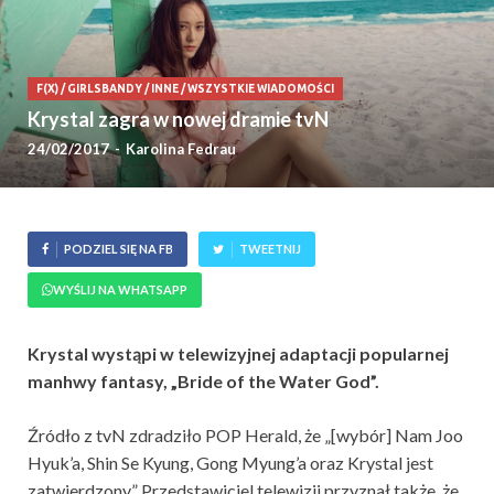
F(X)
/
GIRLSBANDY
/
INNE
/
WSZYSTKIE WIADOMOŚCI
Krystal zagra w nowej dramie tvN
24/02/2017
-
Karolina Fedrau
PODZIEL SIĘ NA FB
TWEETNIJ
WYŚLIJ NA WHATSAPP
Krystal wystąpi w telewizyjnej adaptacji popularnej
manhwy fantasy, „Bride of the Water God”.
Źródło z tvN zdradziło POP Herald, że „[wybór] Nam Joo
Hyuk’a, Shin Se Kyung, Gong Myung’a oraz Krystal jest
zatwierdzony.” Przedstawiciel telewizji przyznał także, że