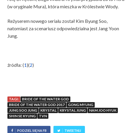
(w oryginale Mura), która mieszka w Królestwie Wody.
Reżyserem nowego serialu został Kim Byung Soo,
natomiast za scenariusz odpowiedzialna jest Jang Yoon
Jung.
źródła: (
1
)(
2
)
TAGI:
BRIDE OF THE WATER GOD
BRIDE OF THE WATER GOD 2017
GONG MYUNG
JUNG SOO JUNG
KRYSTAL
KRYSTAL JUNG
NAM JOO HYUK
SHIN SE KYUNG
TVN
PODZIEL SIĘ NA FB
TWEETNIJ