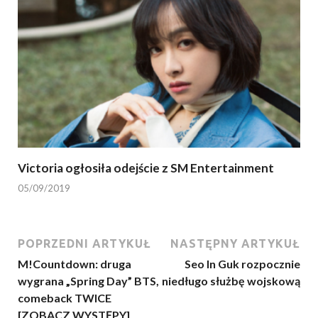
Victoria ogłosiła odejście z SM Entertainment
05/09/2019
POPRZEDNI ARTYKUŁ
NASTĘPNY ARTYKUŁ
M!Countdown: druga
Seo In Guk rozpocznie
wygrana „Spring Day” BTS,
niedługo służbę wojskową
comeback TWICE
[ZOBACZ WYSTĘPY]