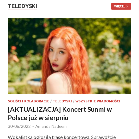
TELEDYSKI
WIĘCEJ
SOLIŚCI I KOLABORACJE
/
TELEDYSKI
/
WSZYSTKIE WIADOMOŚCI
[AKTUALIZACJA] Koncert Sunmi w
Polsce już w sierpniu
30/06/2022
-
Amanda Nadeem
Wokalistka ogłosiła trasę koncertową. Sprawdźcie