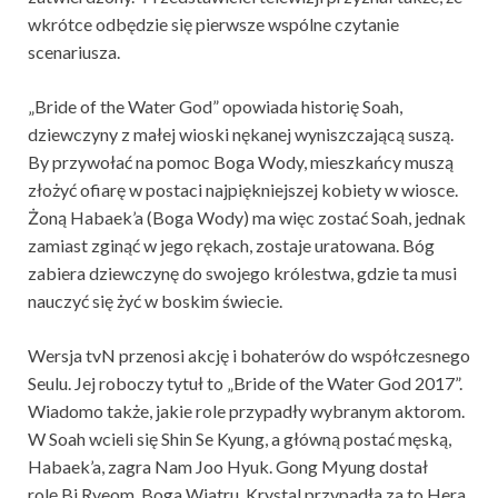
wkrótce odbędzie się pierwsze wspólne czytanie
scenariusza.
„Bride of the Water God” opowiada historię Soah,
dziewczyny z małej wioski nękanej wyniszczającą suszą.
By przywołać na pomoc Boga Wody, mieszkańcy muszą
złożyć ofiarę w postaci najpiękniejszej kobiety w wiosce.
Żoną Habaek’a (Boga Wody) ma więc zostać Soah, jednak
zamiast zginąć w jego rękach, zostaje uratowana. Bóg
zabiera dziewczynę do swojego królestwa, gdzie ta musi
nauczyć się żyć w boskim świecie.
Wersja tvN przenosi akcję i bohaterów do współczesnego
Seulu. Jej roboczy tytuł to „Bride of the Water God 2017”.
Wiadomo także, jakie role przypadły wybranym aktorom.
W Soah wcieli się Shin Se Kyung, a główną postać męską,
Habaek’a, zagra Nam Joo Hyuk. Gong Myung dostał
rolę Bi Ryeom, Boga Wiatru. Krystal przypadła za to Hera