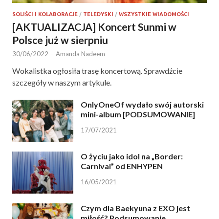
SOLIŚCI I KOLABORACJE
/
TELEDYSKI
/
WSZYSTKIE WIADOMOŚCI
[AKTUALIZACJA] Koncert Sunmi w
Polsce już w sierpniu
30/06/2022
-
Amanda Nadeem
Wokalistka ogłosiła trasę koncertową. Sprawdźcie
szczegóły w naszym artykule.
OnlyOneOf wydało swój autorski
mini-album [PODSUMOWANIE]
17/07/2021
O życiu jako idol na „Border:
Carnival” od ENHYPEN
16/05/2021
Czym dla Baekyuna z EXO jest
miłość? Podsumowanie