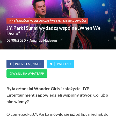
INNE
/
SOLIŚCI I KOLABORACJE
/
WSZYSTKIE WIADOMOŚCI
J.Y. Park i Sunmi wydadzą wspólne „When We
Disco”
03/08/2020
-
Amanda Nadeem
PODZIEL SIĘ NA FB
TWEETNIJ
WYŚLIJ NA WHATSAPP
Była członkini Wonder Girls i założyciel JYP
Entertainment zapowiedzieli wspólny utwór. Co już o
nim wiemy?
O comebacku J.Y. Parka mówiło się już od lipca, jednak do