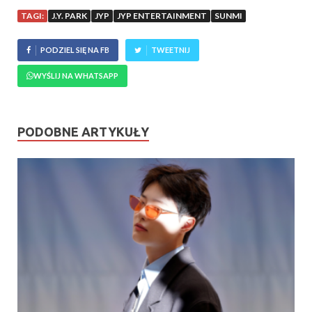
TAGI:
J.Y. PARK
JYP
JYP ENTERTAINMENT
SUNMI
PODZIEL SIĘ NA FB
TWEETNIJ
WYŚLIJ NA WHATSAPP
PODOBNE ARTYKUŁY