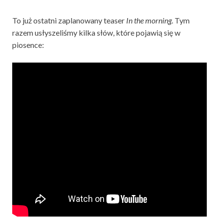
To już ostatni zaplanowany teaser
In the morning
. Tym
razem usłyszeliśmy kilka słów, które pojawią się w
piosence: