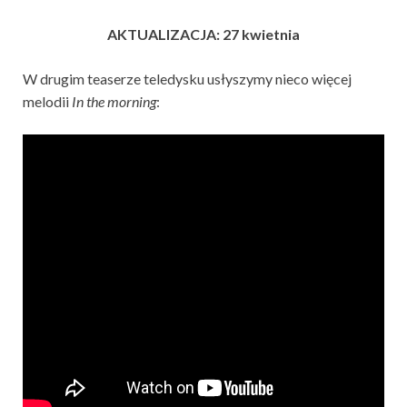
AKTUALIZACJA: 27 kwietnia
W drugim teaserze teledysku usłyszymy nieco więcej
melodii
In the morning
: