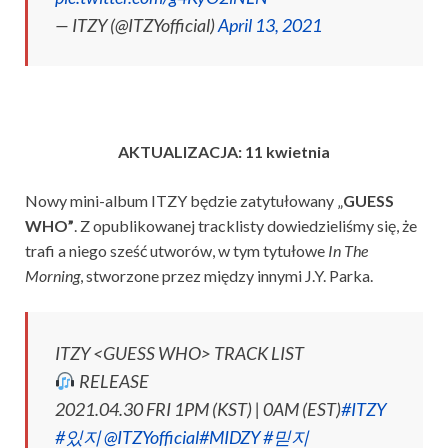
— ITZY (@ITZYofficial)
April 13, 2021
AKTUALIZACJA: 11 kwietnia
Nowy mini-album ITZY będzie zatytułowany „
GUESS
WHO”
. Z opublikowanej tracklisty dowiedzieliśmy się, że
trafi a niego sześć utworów, w tym tytułowe
In The
Morning
, stworzone przez między innymi J.Y. Parka.
ITZY <GUESS WHO> TRACK LIST
RELEASE
2021.04.30 FRI 1PM (KST) | 0AM (EST)
#ITZY
#있지
@ITZYofficial
#MIDZY
#믿지