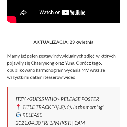
AKTUALIZACJA: 23 kwietnia
Mamy już pełen zestaw indywidualnych zdjęć, w których
pojawiły się Chaeryeong oraz Yuna. Oprócz tego,
opublikowano harmonogram wydania MV wraz ze
wszystkimi datami teaserów wideo:
ITZY <GUESS WHO> RELEASE POSTER
TITLE TRACK “마.피.아. In the morning”
RELEASE
2021.04.30 FRI 1PM (KST) | 0AM