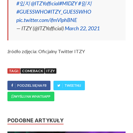
#있지
@ITZYofficial
#MIDZY
#믿지
#GUESSWHO
#ITZY_GUESSWHO
pic.twitter.com/ifmVlphBNE
— ITZY (@ITZYofficial)
March 22, 2021
źródło zdjęcia: Oficjalny Twitter ITZY
TAGI:
COMEBACK
ITZY
PODZIEL SIĘ NA FB
TWEETNIJ
WYŚLIJ NA WHATSAPP
PODOBNE ARTYKUŁY