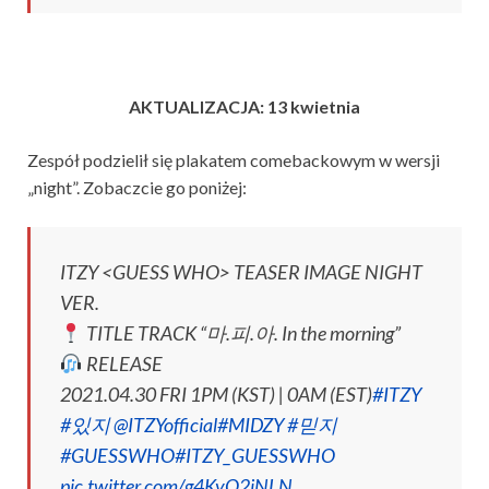
AKTUALIZACJA: 13 kwietnia
Zespół podzielił się plakatem comebackowym w wersji
„night”. Zobaczcie go poniżej:
ITZY <GUESS WHO> TEASER IMAGE NIGHT
VER.
TITLE TRACK “마.피.아. In the morning”
RELEASE
2021.04.30 FRI 1PM (KST) | 0AM (EST)
#ITZY
#있지
@ITZYofficial
#MIDZY
#믿지
#GUESSWHO
#ITZY_GUESSWHO
pic.twitter.com/g4KyO2iNLN