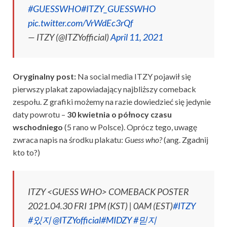
#GUESSWHO
#ITZY_GUESSWHO
pic.twitter.com/VrWdEc3rQf
— ITZY (@ITZYofficial)
April 11, 2021
Oryginalny post:
Na social media ITZY pojawił się
pierwszy plakat zapowiadający najbliższy comeback
zespołu. Z grafiki możemy na razie dowiedzieć się jedynie
daty powrotu –
30 kwietnia o północy
czasu
wschodniego
(5 rano w Polsce). Oprócz tego, uwagę
zwraca napis na środku plakatu:
Guess who?
(ang. Zgadnij
kto to?)
ITZY <GUESS WHO> COMEBACK POSTER
2021.04.30 FRI 1PM (KST) | 0AM (EST)
#ITZY
#있지
@ITZYofficial
#MIDZY
#믿지