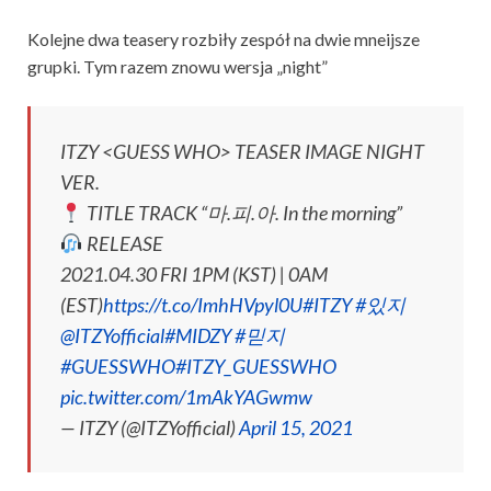
Kolejne dwa teasery rozbiły zespół na dwie mneijsze
grupki. Tym razem znowu wersja „night”
ITZY <GUESS WHO> TEASER IMAGE NIGHT
VER.
TITLE TRACK “마.피.아. In the morning”
RELEASE
2021.04.30 FRI 1PM (KST) | 0AM
(EST)
https://t.co/ImhHVpyl0U
#ITZY
#있지
@ITZYofficial
#MIDZY
#믿지
#GUESSWHO
#ITZY_GUESSWHO
pic.twitter.com/1mAkYAGwmw
— ITZY (@ITZYofficial)
April 15, 2021