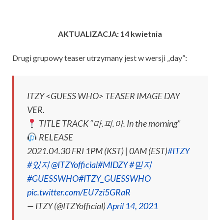
AKTUALIZACJA: 14 kwietnia
Drugi grupowy teaser utrzymany jest w wersji „day”:
ITZY <GUESS WHO> TEASER IMAGE DAY
VER.
TITLE TRACK “마.피.아. In the morning”
RELEASE
2021.04.30 FRI 1PM (KST) | 0AM (EST)
#ITZY
#있지
@ITZYofficial
#MIDZY
#믿지
#GUESSWHO
#ITZY_GUESSWHO
pic.twitter.com/EU7zi5GRaR
— ITZY (@ITZYofficial)
April 14, 2021