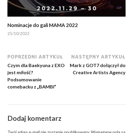
Nominacje do gali MAMA 2022
25/10/2022
POPRZEDNI ARTYKUŁ
NASTĘPNY ARTYKUŁ
Czym dla Baekyuna z EXO
Mark z GOT7 dołączył do
jest miłość?
Creative Artists Agency
Podsumowanie
comebacku z „BAMBI”
Dodaj komentarz
Twój adres e-mail nie zostanie opublikowany.
Wymagane pola są