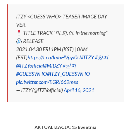
ITZY <GUESS WHO> TEASER IMAGE DAY
VER.
TITLE TRACK “마.피.아. In the morning”
RELEASE
2021.04.30 FRI 1PM (KST) | 0AM
(EST)
https://t.co/ImhHVpyl0U
#ITZY
#있지
@ITZYofficial
#MIDZY
#믿지
#GUESSWHO
#ITZY_GUESSWHO
pic.twitter.com/EGRI662mea
— ITZY (@ITZYofficial)
April 16, 2021
AKTUALIZACJA: 15 kwietnia