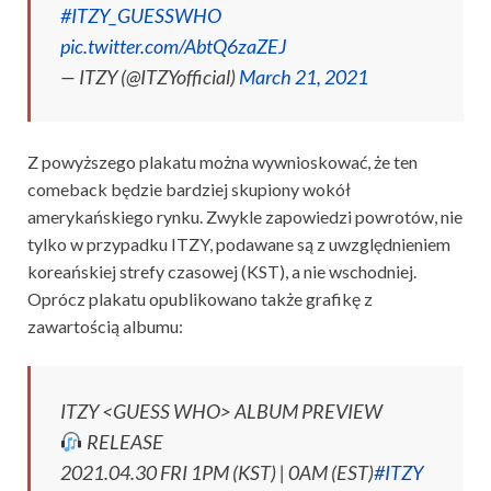
#ITZY_GUESSWHO
pic.twitter.com/AbtQ6zaZEJ
— ITZY (@ITZYofficial)
March 21, 2021
Z powyższego plakatu można wywnioskować, że ten
comeback będzie bardziej skupiony wokół
amerykańskiego rynku. Zwykle zapowiedzi powrotów, nie
tylko w przypadku ITZY, podawane są z uwzględnieniem
koreańskiej strefy czasowej (KST), a nie wschodniej.
Oprócz plakatu opublikowano także grafikę z
zawartością albumu:
ITZY <GUESS WHO> ALBUM PREVIEW
RELEASE
2021.04.30 FRI 1PM (KST) | 0AM (EST)
#ITZY