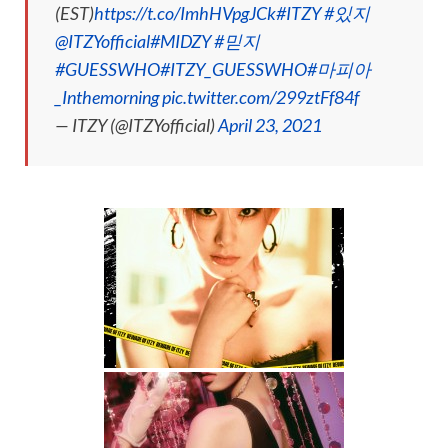
(EST)
https://t.co/ImhHVpgJCk
#ITZY
#있지
@ITZYofficial
#MIDZY
#믿지
#GUESSWHO
#ITZY_GUESSWHO
#마피아
_Inthemorning
pic.twitter.com/299ztFf84f
— ITZY (@ITZYofficial)
April 23, 2021