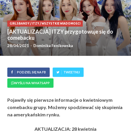
GIRLSBANDY
/
ITZY
/
WSZYSTKIE WIADOMOŚCI
[AKTUALIZACJA] ITZY przygotowuje się do
comebacku
28/04/2021
-
Dominika Fenikowska
PODZIEL SIĘ NA FB
TWEETNIJ
WYŚLIJ NA WHATSAPP
Pojawiły się pierwsze informacje o kwietniowym
comebacku grupy. Możemy spodziewać się skupienia
na amerykańskim rynku.
AKTUALIZACJA: 28 kwietnia