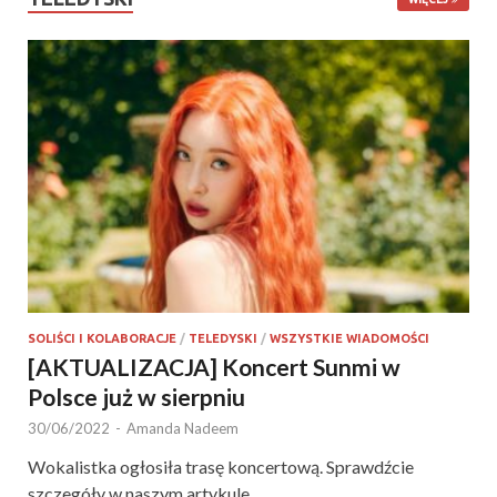
SOLIŚCI I KOLABORACJE
/
TELEDYSKI
/
WSZYSTKIE WIADOMOŚCI
[AKTUALIZACJA] Koncert Sunmi w
Polsce już w sierpniu
30/06/2022
-
Amanda Nadeem
Wokalistka ogłosiła trasę koncertową. Sprawdźcie
szczegóły w naszym artykule.