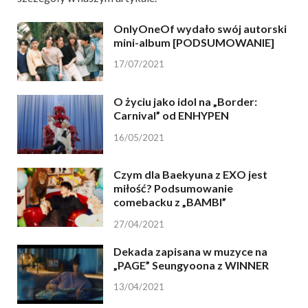
OnlyOneOf wydało swój autorski
mini-album [PODSUMOWANIE]
17/07/2021
O życiu jako idol na „Border:
Carnival” od ENHYPEN
16/05/2021
Czym dla Baekyuna z EXO jest
miłość? Podsumowanie
comebacku z „BAMBI”
27/04/2021
Dekada zapisana w muzyce na
„PAGE” Seungyoona z WINNER
13/04/2021