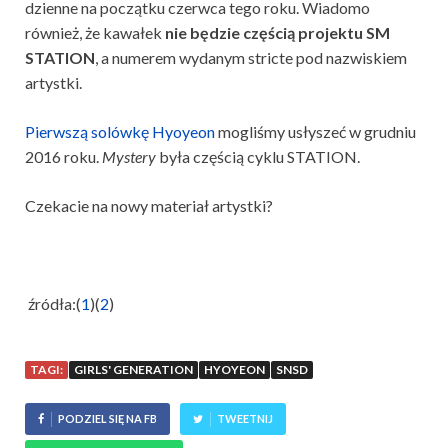
dzienne na początku czerwca tego roku. Wiadomo
również, że kawałek
nie będzie częścią projektu SM
STATION
, a numerem wydanym stricte pod nazwiskiem
artystki.
Pierwszą solówkę Hyoyeon
mogliśmy usłyszeć w grudniu
2016 roku.
Mystery
była częścią cyklu STATION.
Czekacie na nowy materiał artystki?
źródła:(
1
)(
2
)
TAGI:
GIRLS' GENERATION
HYOYEON
SNSD
PODZIEL SIĘ NA FB
TWEETNIJ