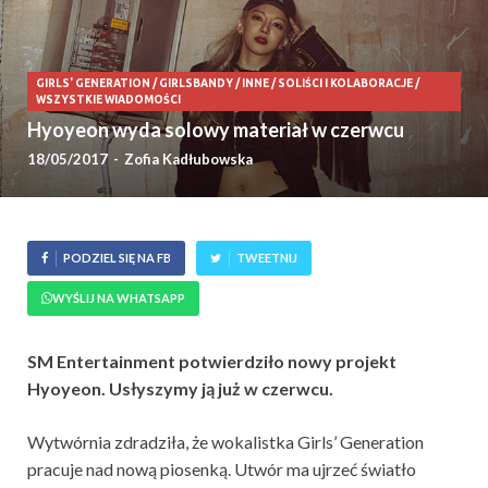
GIRLS' GENERATION
/
GIRLSBANDY
/
INNE
/
SOLIŚCI I KOLABORACJE
/
WSZYSTKIE WIADOMOŚCI
Hyoyeon wyda solowy materiał w czerwcu
18/05/2017
-
Zofia Kadłubowska
PODZIEL SIĘ NA FB
TWEETNIJ
WYŚLIJ NA WHATSAPP
SM Entertainment potwierdziło nowy projekt
Hyoyeon. Usłyszymy ją już w czerwcu.
Wytwórnia zdradziła, że wokalistka Girls’ Generation
pracuje nad nową piosenką. Utwór ma ujrzeć światło