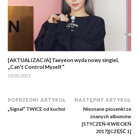
[AKTUALIZACJA] Taeyeon wyda nowy singiel,
„Can’t Control Myself”
13/01/2022
POPRZEDNI ARTYKUŁ
NASTĘPNY ARTYKUŁ
„Signal” TWICE od kuchni
Nieznane piosenki ze
znanych albumów
[STYCZEŃ-KWIECIEŃ
2017][CZĘŚĆ 1]