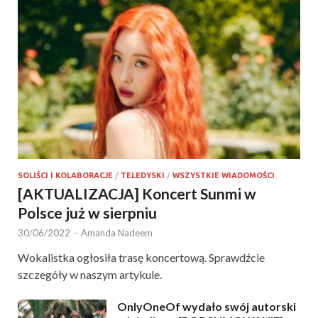
SOLIŚCI I KOLABORACJE
/
TELEDYSKI
/
WSZYSTKIE WIADOMOŚCI
[AKTUALIZACJA] Koncert Sunmi w
Polsce już w sierpniu
30/06/2022
-
Amanda Nadeem
Wokalistka ogłosiła trasę koncertową. Sprawdźcie
szczegóły w naszym artykule.
OnlyOneOf wydało swój autorski