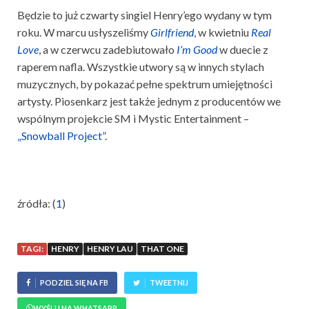
Będzie to już czwarty singiel Henry’ego wydany w tym
roku. W marcu usłyszeliśmy
Girlfriend
, w kwietniu
Real
Love
, a w czerwcu zadebiutowało
I’m Good
w duecie z
raperem nafla. Wszystkie utwory są w innych stylach
muzycznych, by pokazać pełne spektrum umiejętności
artysty. Piosenkarz jest także jednym z producentów we
wspólnym projekcie SM i Mystic Entertainment –
„Snowball Project”
.
źródła: (
1
)
TAGI:
HENRY
HENRY LAU
THAT ONE
PODZIEL SIĘ NA FB
TWEETNIJ
WYŚLIJ NA WHATSAPP