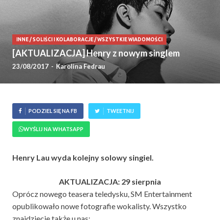
INNE
/
SOLIŚCI I KOLABORACJE
/
WSZYSTKIE WIADOMOŚCI
[AKTUALIZACJA] Henry z nowym singlem
23/08/2017
-
Karolina Fedrau
PODZIEL SIĘ NA FB
TWEETNIJ
WYŚLIJ NA WHATSAPP
Henry Lau wyda kolejny solowy singiel.
AKTUALIZACJA: 29 sierpnia
Oprócz nowego teasera teledysku, SM Entertainment
opublikowało nowe fotografie wokalisty. Wszystko
znajdziecie także u nas: