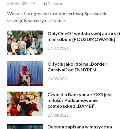
30/06/2022
-
Amanda Nadeem
Wokalistka ogłosiła trasę koncertową. Sprawdźcie
szczegóły w naszym artykule.
OnlyOneOf wydało swój autorski
mini-album [PODSUMOWANIE]
17/07/2021
O życiu jako idol na „Border:
Carnival” od ENHYPEN
16/05/2021
Czym dla Baekyuna z EXO jest
miłość? Podsumowanie
comebacku z „BAMBI”
27/04/2021
Dekada zapisana w muzyce na