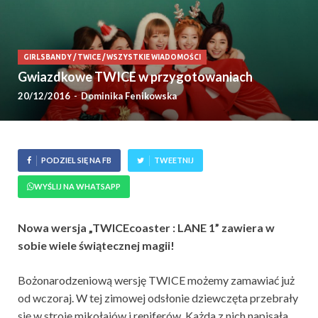
GIRLSBANDY
/
TWICE
/
WSZYSTKIE WIADOMOŚCI
Gwiazdkowe TWICE w przygotowaniach
20/12/2016
-
Dominika Fenikowska
PODZIEL SIĘ NA FB
TWEETNIJ
WYŚLIJ NA WHATSAPP
Nowa wersja „TWICEcoaster : LANE 1” zawiera w
sobie wiele świątecznej magii!
Bożonarodzeniową wersję TWICE możemy zamawiać już
od wczoraj. W tej zimowej odsłonie dziewczęta przebrały
się w stroje mikołajów i reniferów. Każda z nich napisała