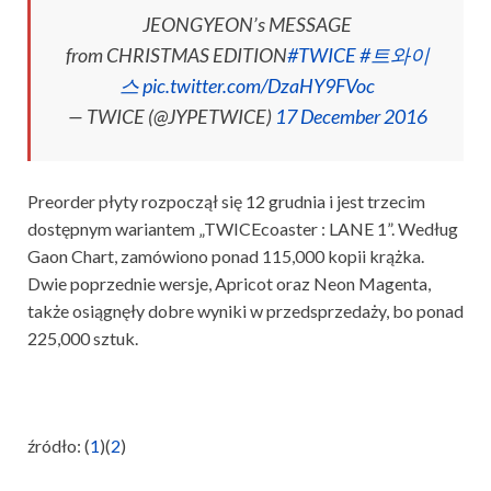
JEONGYEON’s MESSAGE
from CHRISTMAS EDITION
#TWICE
#트와이
스
pic.twitter.com/DzaHY9FVoc
— TWICE (@JYPETWICE)
17 December 2016
Preorder płyty rozpoczął się 12 grudnia i jest trzecim
dostępnym wariantem „TWICEcoaster : LANE 1”. Według
Gaon Chart, zamówiono ponad 115,000 kopii krążka.
Dwie poprzednie wersje, Apricot oraz Neon Magenta,
także osiągnęły dobre wyniki w przedsprzedaży, bo ponad
225,000 sztuk.
źródło: (
1
)(
2
)