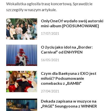
Wokalistka ogłosiła trasę koncertową. Sprawdźcie
szczegóły w naszym artykule.
OnlyOneOf wydało swój autorski
mini-album [PODSUMOWANIE]
17/07/2021
O życiu jako idol na „Border:
Carnival” od ENHYPEN
16/05/2021
Czym dla Baekyuna z EXO jest
miłość? Podsumowanie
comebacku z „BAMBI”
27/04/2021
Dekada zapisana w muzyce na
„PAGE” Seungyoona z WINNER