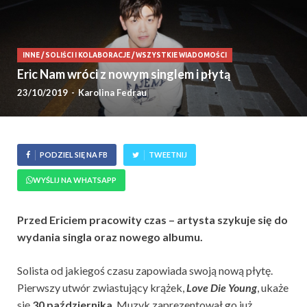
INNE
/
SOLIŚCI I KOLABORACJE
/
WSZYSTKIE WIADOMOŚCI
Eric Nam wróci z nowym singlem i płytą
23/10/2019
-
Karolina Fedrau
PODZIEL SIĘ NA FB
TWEETNIJ
WYŚLIJ NA WHATSAPP
Przed Ericiem pracowity czas – artysta szykuje się do
wydania singla oraz nowego albumu.
Solista od jakiegoś czasu zapowiada swoją nową płytę.
Pierwszy utwór zwiastujący krążek,
Love Die Young
, ukaże
się
30 października
. Muzyk zaprezentował go już