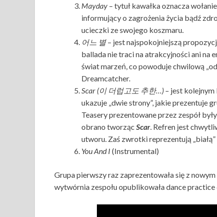
Mayday
– tytuł kawałka oznacza wołanie
informujący o zagrożenia życia bądź zd
ucieczki ze swojego koszmaru.
어느 별
– jest najspokojniejszą propozyc
ballada nie traci na atrakcyjności ani na
świat marzeń, co powoduje chwilową „o
Dreamcatcher.
Scar (이 더럽고도 추한…)
– jest kolejny
ukazuje „dwie strony”, jakie prezentuje 
Teasery prezentowane przez zespół były
obrano tworząc
Scar
. Refren jest chwyt
utworu. Zaś zwrotki reprezentują „białą” 
You And I
(Instrumental)
Grupa pierwszy raz zaprezentowała się z nowym
wytwórnia zespołu opublikowała dance practice