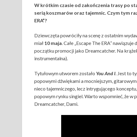
W krótkim czasie od zakończenia trasy po st
serią koszmarów oraz tajemnic. Czym tym ra
ERA”?
Dziewczęta powróciły na scenę z ostatnim wydaw
miał
10 maja
. Całe „Escape The ERA” nawiązuje 
początku promocji jako Dreamcatcher. Na krążek 
instrumentalna).
Tytułowym utworem zostało
You And I
.
Jest to 
popowymi dźwiękami a mocniejszym, gitarowym 
nieco tajemniczego, lecz intrygującego konceptu
popowym rynku singiel. Warto wspomnieć, że w p
Dreamcatcher, Dami.