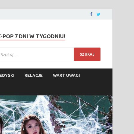
K-POP 7 DNI W TYGODNIU!
EDYSKI
RELACJE
WART UWAGI