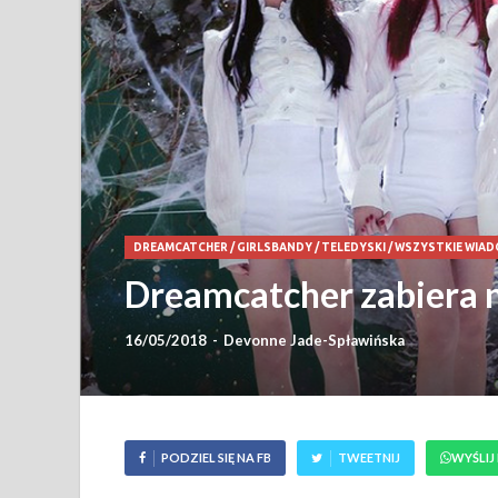
DREAMCATCHER
/
GIRLSBANDY
/
TELEDYSKI
/
WSZYSTKIE WIA
Dreamcatcher zabiera n
16/05/2018
-
Devonne Jade-Spławińska
PODZIEL SIĘ NA FB
TWEETNIJ
WYŚLIJ