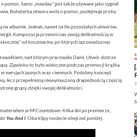
 o pomoc. Samo „mayday” jest także używane jako sygnał
rowia. Bohaterka utworu woła o pomoc, podejmuje próby
ją na albumie. Jednak, nawet na tle pozostałych utworów,
 energii. Kompozycja przenosi nas swoją delikatnością w
dskocznię” od koszmarów, po których oprowadza nas
S
m kawałkiem, nad którym pracowała Dami. Utwór dobrze
W
grupa. Zjawisko to było widoczne podczas promocji krążka.
 w wersjach jasnych oraz ciemnych. Podobny koncept
liwą, lecz przepełnioną niewymuszoną drapieżnością częścią
3
stronę grupy, dzięki swojej delikatności.
W
S
 materiałem w M!Countdown. Kilka dni po premierze,
 do
You And I
. Oba klipy możecie obejrzeć poniżej.