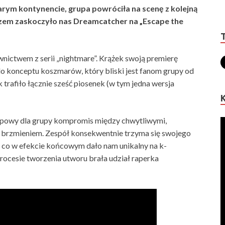
arym kontynencie, grupa powróciła na scenę z kolejną
zem zaskoczyło nas Dreamcatcher na „Escape the
nictwem z serii „nightmare”. Krążek swoją premierę
do konceptu koszmarów, który bliski jest fanom grupy od
trafiło łącznie sześć piosenek (w tym jedna wersja
typowy dla grupy kompromis między chwytliwymi,
brzmieniem. Zespół konsekwentnie trzyma się swojego
, co w efekcie końcowym dało nam unikalny na k-
rocesie tworzenia utworu brała udział raperka