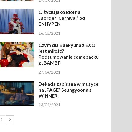
17/07/2021
O życiu jako idol na
„Border: Carnival” od
ENHYPEN
16/05/2021
Czym dla Baekyuna z EXO
jest miłość?
Podsumowanie comebacku
z „BAMBI”
27/04/2021
Dekada zapisana w muzyce
na „PAGE” Seungyoona z
WINNER
13/04/2021