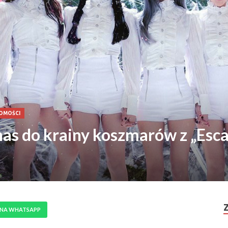
DOMOŚCI
as do krainy koszmarów z „Esc
 NA WHATSAPP