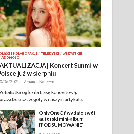
OLIŚCI I KOLABORACJE
/
TELEDYSKI
/
WSZYSTKIE
IADOMOŚCI
[AKTUALIZACJA] Koncert Sunmi w
Polsce już w sierpniu
0/06/2022
-
Amanda Nadeem
okalistka ogłosiła trasę koncertową.
prawdźcie szczegóły w naszym artykule.
OnlyOneOf wydało swój
autorski mini-album
[PODSUMOWANIE]