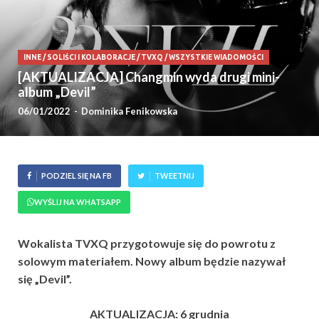
INNE
/
SOLIŚCI I KOLABORACJE
/
TVXQ
/
WSZYSTKIE WIADOMOŚCI
[AKTUALIZACJA] Changmin wyda drugi mini-
album „Devil”
06/01/2022
-
Dominika Fenikowska
PODZIEL SIĘ NA FB
TWEETNIJ
WYŚLIJ NA WHATSAPP
Wokalista TVXQ przygotowuje się do powrotu z
solowym materiałem. Nowy album będzie nazywał
się „Devil”.
AKTUALIZACJA: 6 grudnia