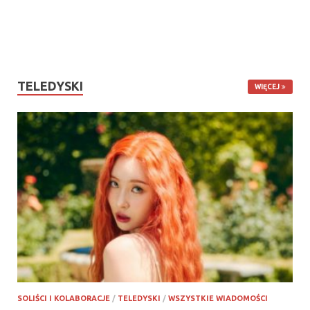
TELEDYSKI
WIĘCEJ
SOLIŚCI I KOLABORACJE
/
TELEDYSKI
/
WSZYSTKIE WIADOMOŚCI