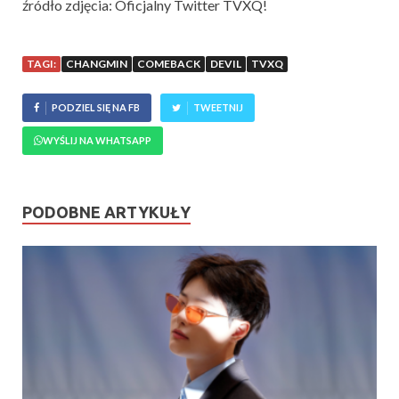
źródło zdjęcia: Oficjalny Twitter TVXQ!
TAGI:
CHANGMIN
COMEBACK
DEVIL
TVXQ
PODZIEL SIĘ NA FB
TWEETNIJ
WYŚLIJ NA WHATSAPP
PODOBNE ARTYKUŁY