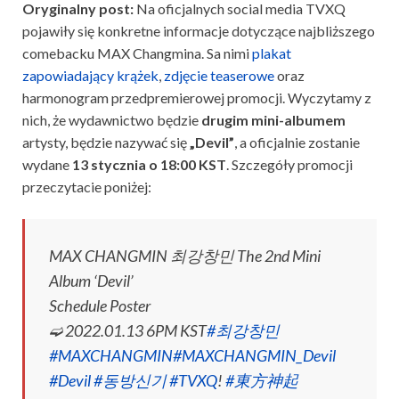
Oryginalny post:
Na oficjalnych social media TVXQ
pojawiły się konkretne informacje dotyczące najbliższego
comebacku MAX Changmina. Sa nimi
plakat
zapowiadający krążek
,
zdjęcie teaserowe
oraz
harmonogram przedpremierowej promocji. Wyczytamy z
nich, że wydawnictwo będzie
drugim mini-albumem
artysty, będzie nazywać się
„Devil”
, a oficjalnie zostanie
wydane
13 stycznia o 18:00 KST
. Szczegóły promocji
przeczytacie poniżej:
MAX CHANGMIN 최강창민 The 2nd Mini
Album ‘Devil’
Schedule Poster
➫ 2022.01.13 6PM KST
#최강창민
#MAXCHANGMIN
#MAXCHANGMIN_Devil
#Devil
#동방신기
#TVXQ
!
#東方神起