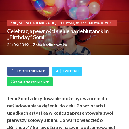
INNE
/
SOLIŚCI I KOLABORACJE
/
TELEDYSKI
/
WSZYSTKIE WIADOMOŚCI
Celebracja pewności siebie na debiutanckim
„Birthday” Somi
21/06/2019
-
Zofia Kadłubowska
PODZIEL SIĘ NA FB
TWEETNIJ
WYŚLIJ NA WHATSAPP
Jeon Somi zdecydowanie może być wzorem do
naśladowania w dążeniu do celu. Po wzlotach i
upadkach artystka w końcu zaprezentowała swój
pierwszy solowy album. Co warto wiedzieć o
„Birthday”? Sprawdźcie w naszym podsumowaniu!