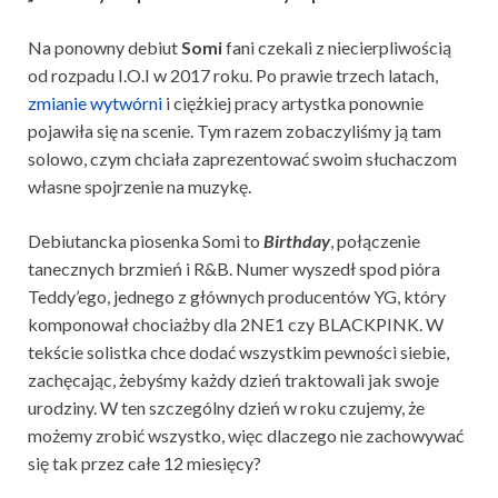
Na ponowny debiut
Somi
fani czekali z niecierpliwością
od rozpadu I.O.I w 2017 roku. Po prawie trzech latach,
zmianie wytwórni
i ciężkiej pracy artystka ponownie
pojawiła się na scenie. Tym razem zobaczyliśmy ją tam
solowo, czym chciała zaprezentować swoim słuchaczom
własne spojrzenie na muzykę.
Debiutancka piosenka Somi to
Birthday
, połączenie
tanecznych brzmień i R&B. Numer wyszedł spod pióra
Teddy’ego, jednego z głównych producentów YG, który
komponował chociażby dla 2NE1 czy BLACKPINK. W
tekście solistka chce dodać wszystkim pewności siebie,
zachęcając, żebyśmy każdy dzień traktowali jak swoje
urodziny. W ten szczególny dzień w roku czujemy, że
możemy zrobić wszystko, więc dlaczego nie zachowywać
się tak przez całe 12 miesięcy?