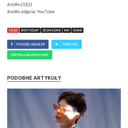
źródło:(
1
)(
2
)
źródło zdjęcia: YouTube
TAGI:
BIRTHDAY
JEON SOMI
MV
SOMI
PODZIEL SIĘ NA FB
TWEETNIJ
WYŚLIJ NA WHATSAPP
PODOBNE ARTYKUŁY