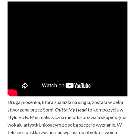
Druga piosenka, która znalazła na singlu, została w pełni
stworzona przez Somi.
Outta My Head
to kompozycja w
stylu R&B. Minimalistyczna melodia pozwala skupić się na
wokalu artystki, niosącym ze sobą szczere wyznanie. W
tekście solistka zwraca się wprost do obiektu swoich