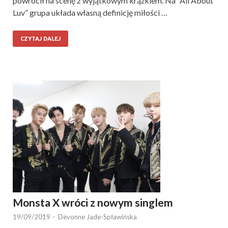
powrócił na scenę z wyjątkowym krążkiem. Na “All About
Luv” grupa układa własną definicję miłości …
CZYTAJ DALEJ
Monsta X wróci z nowym singlem
19/09/2019
-
Devonne Jade-Spławińska