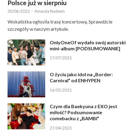
Polsce już w sierpniu
30/06/2022
-
Amanda Nadeem
Wokalistka ogłosiła trasę koncertową. Sprawdźcie
szczegóły w naszym artykule.
OnlyOneOf wydało swój autorski
mini-album [PODSUMOWANIE]
17/07/2021
O życiu jako idol na „Border:
Carnival” od ENHYPEN
16/05/2021
Czym dla Baekyuna z EXO jest
miłość? Podsumowanie
comebacku z „BAMBI”
27/04/2021