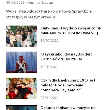
30/06/2022
-
Amanda Nadeem
Wokalistka ogłosiła trasę koncertową. Sprawdźcie
szczegóły w naszym artykule.
OnlyOneOf wydało swój autorski
mini-album [PODSUMOWANIE]
17/07/2021
O życiu jako idol na „Border:
Carnival” od ENHYPEN
16/05/2021
Czym dla Baekyuna z EXO jest
miłość? Podsumowanie
comebacku z „BAMBI”
27/04/2021
Dekada zapisana w muzyce na