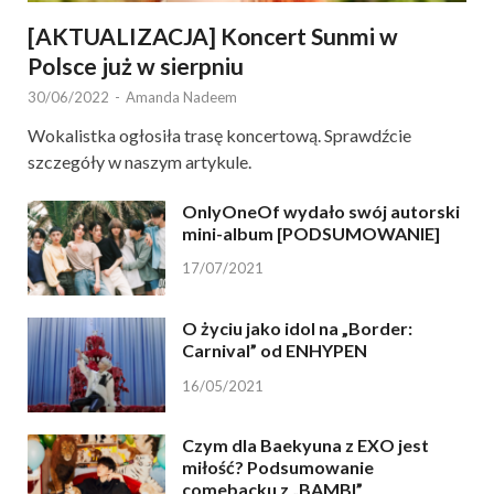
[AKTUALIZACJA] Koncert Sunmi w
Polsce już w sierpniu
30/06/2022
-
Amanda Nadeem
Wokalistka ogłosiła trasę koncertową. Sprawdźcie
szczegóły w naszym artykule.
OnlyOneOf wydało swój autorski
mini-album [PODSUMOWANIE]
17/07/2021
O życiu jako idol na „Border:
Carnival” od ENHYPEN
16/05/2021
Czym dla Baekyuna z EXO jest
miłość? Podsumowanie
comebacku z „BAMBI”