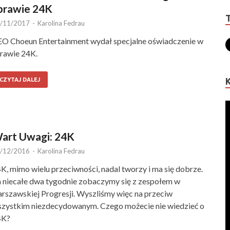
prawie 24K
/11/2017
-
Karolina Fedrau
O Choeun Entertainment wydał specjalne oświadczenie w
rawie 24K.
CZYTAJ DALEJ
art Uwagi: 24K
/12/2016
-
Karolina Fedrau
K, mimo wielu przeciwności, nadal tworzy i ma się dobrze.
 niecałe dwa tygodnie zobaczymy się z zespołem w
rszawskiej Progresji. Wyszliśmy więc na przeciw
zystkim niezdecydowanym. Czego możecie nie wiedzieć o
4K?