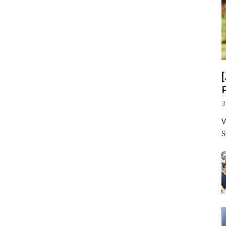
3
W
S