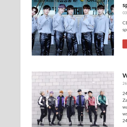
s
03
CE
sp
W
26
24
Za
wa
ws
2