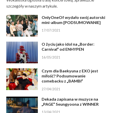
szczegóły w naszym artykule.
OnlyOneOf wydało swój autorski
mini-album [PODSUMOWANIE]
17/07/2021
O życiu jako idol na „Border:
Carnival” od ENHYPEN
16/05/2021
Czym dla Baekyuna z EXO jest
miłość? Podsumowanie
comebacku z „BAMBI”
27/04/2021
Dekada zapisana w muzyce na
„PAGE” Seungyoona z WINNER
13/04/2021