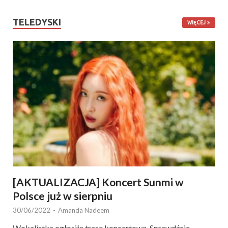
TELEDYSKI
WIĘCEJ
[AKTUALIZACJA] Koncert Sunmi w
Polsce już w sierpniu
30/06/2022
-
Amanda Nadeem
Wokalistka ogłosiła trasę koncertową. Sprawdźcie