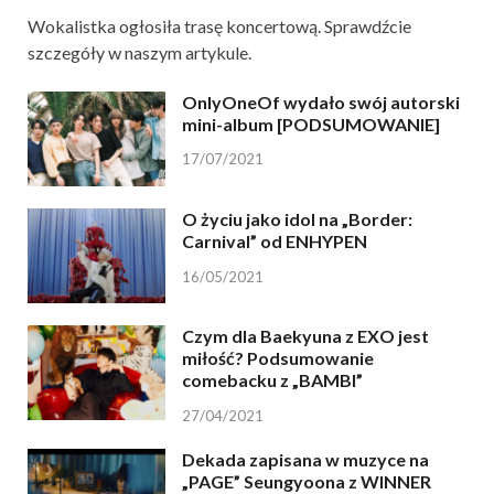
Wokalistka ogłosiła trasę koncertową. Sprawdźcie
szczegóły w naszym artykule.
OnlyOneOf wydało swój autorski
mini-album [PODSUMOWANIE]
17/07/2021
O życiu jako idol na „Border:
Carnival” od ENHYPEN
16/05/2021
Czym dla Baekyuna z EXO jest
miłość? Podsumowanie
comebacku z „BAMBI”
27/04/2021
Dekada zapisana w muzyce na
„PAGE” Seungyoona z WINNER