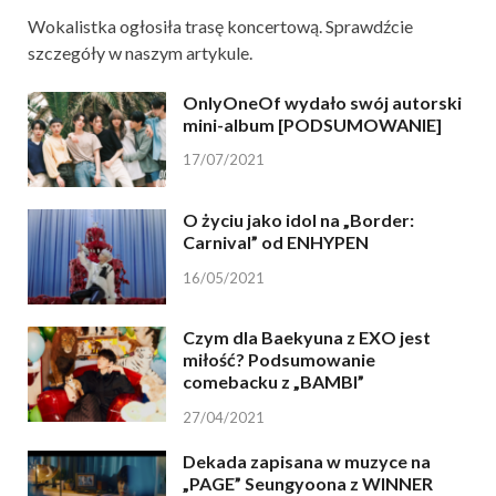
Wokalistka ogłosiła trasę koncertową. Sprawdźcie
szczegóły w naszym artykule.
OnlyOneOf wydało swój autorski
mini-album [PODSUMOWANIE]
17/07/2021
O życiu jako idol na „Border:
Carnival” od ENHYPEN
16/05/2021
Czym dla Baekyuna z EXO jest
miłość? Podsumowanie
comebacku z „BAMBI”
27/04/2021
Dekada zapisana w muzyce na
„PAGE” Seungyoona z WINNER