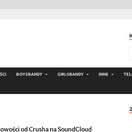
ŚCI
BOYSBANDY
GIRLSBANDY
INNE
TEL
owości od Crusha na SoundCloud