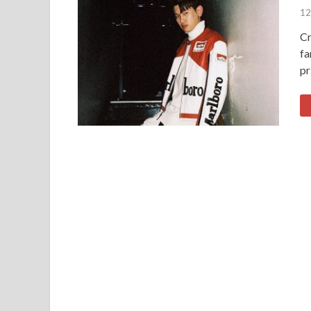
12
Cr
fa
pr