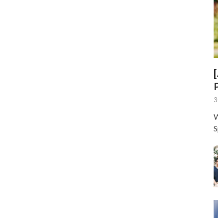
3
W
S