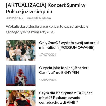
[AKTUALIZACJA] Koncert Sunmi w
Polsce już w sierpniu
30/06/2022
-
Amanda Nadeem
Wokalistka ogłosiła trasę koncertową. Sprawdźcie
szczegóły w naszym artykule.
OnlyOneOf wydało swój autorski
mini-album [PODSUMOWANIE]
17/07/2021
O życiu jako idol na „Border:
Carnival” od ENHYPEN
16/05/2021
Czym dla Baekyuna z EXO jest
miłość? Podsumowanie
comebacku z „BAMBI”