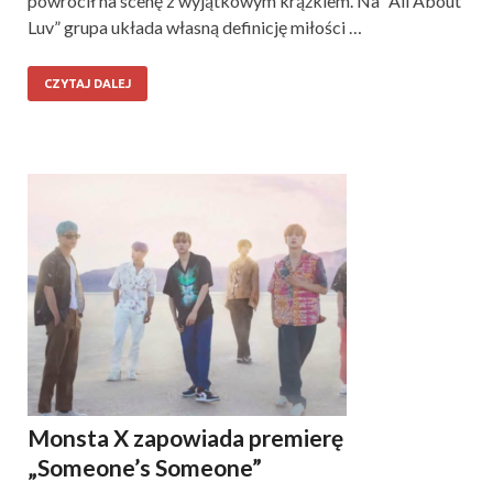
powrócił na scenę z wyjątkowym krążkiem. Na “All About
Luv” grupa układa własną definicję miłości …
CZYTAJ DALEJ
Monsta X zapowiada premierę
„Someone’s Someone”