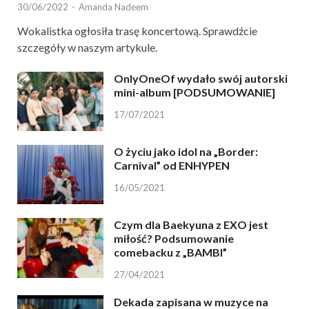
30/06/2022
-
Amanda Nadeem
Wokalistka ogłosiła trasę koncertową. Sprawdźcie
szczegóły w naszym artykule.
OnlyOneOf wydało swój autorski
mini-album [PODSUMOWANIE]
17/07/2021
O życiu jako idol na „Border:
Carnival” od ENHYPEN
16/05/2021
Czym dla Baekyuna z EXO jest
miłość? Podsumowanie
comebacku z „BAMBI”
27/04/2021
Dekada zapisana w muzyce na