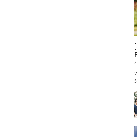
3
W
S