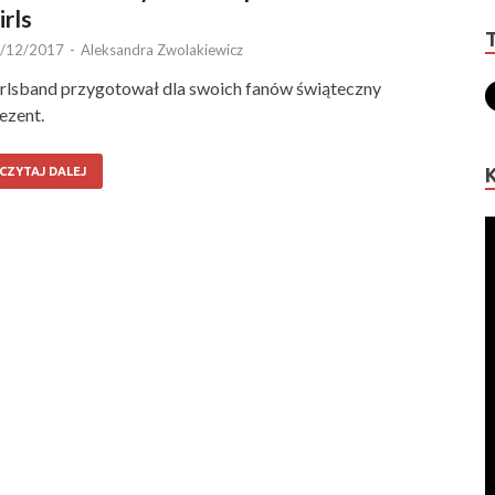
irls
/12/2017
-
Aleksandra Zwolakiewicz
rlsband przygotował dla swoich fanów świąteczny
ezent.
CZYTAJ DALEJ