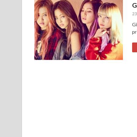
G
23
Gi
pr