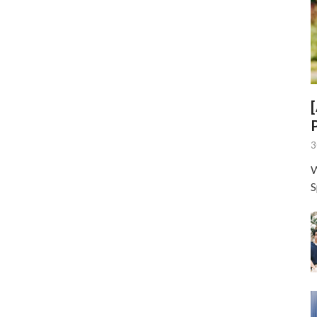
3
W
S