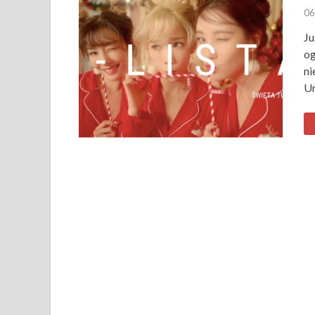
06
Ju
og
ni
Um