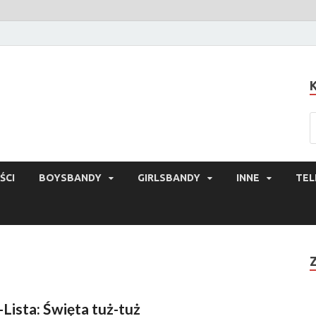
ŚCI
BOYSBANDY
GIRLSBANDY
INNE
TEL
-Lista: Święta tuż-tuż