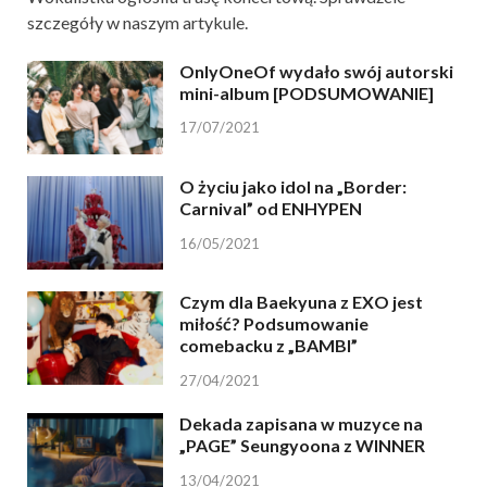
szczegóły w naszym artykule.
OnlyOneOf wydało swój autorski
mini-album [PODSUMOWANIE]
17/07/2021
O życiu jako idol na „Border:
Carnival” od ENHYPEN
16/05/2021
Czym dla Baekyuna z EXO jest
miłość? Podsumowanie
comebacku z „BAMBI”
27/04/2021
Dekada zapisana w muzyce na
„PAGE” Seungyoona z WINNER
13/04/2021