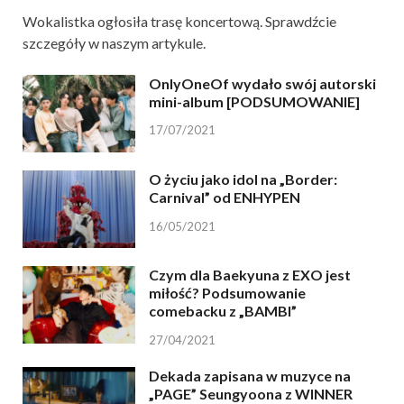
Wokalistka ogłosiła trasę koncertową. Sprawdźcie
szczegóły w naszym artykule.
OnlyOneOf wydało swój autorski
mini-album [PODSUMOWANIE]
17/07/2021
O życiu jako idol na „Border:
Carnival” od ENHYPEN
16/05/2021
Czym dla Baekyuna z EXO jest
miłość? Podsumowanie
comebacku z „BAMBI”
27/04/2021
Dekada zapisana w muzyce na
„PAGE” Seungyoona z WINNER