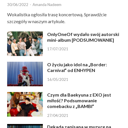
30/06/2022
-
Amanda Nadeem
Wokalistka ogłosiła trasę koncertową. Sprawdźcie
szczegóły w naszym artykule.
OnlyOneOf wydało swój autorski
mini-album [PODSUMOWANIE]
17/07/2021
O życiu jako idol na „Border:
Carnival” od ENHYPEN
16/05/2021
Czym dla Baekyuna z EXO jest
miłość? Podsumowanie
comebacku z „BAMBI”
27/04/2021
Dekada zapisana w muzyce na