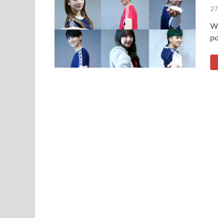
27
W 
po