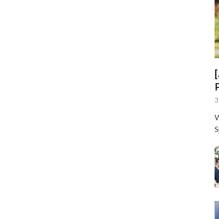
3
W
S