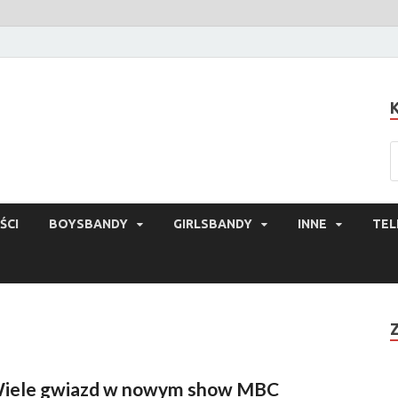
ŚCI
BOYSBANDY
GIRLSBANDY
INNE
TEL
iele gwiazd w nowym show MBC