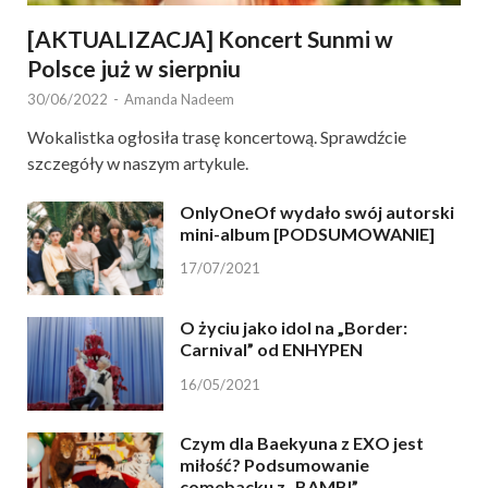
[AKTUALIZACJA] Koncert Sunmi w
Polsce już w sierpniu
30/06/2022
-
Amanda Nadeem
Wokalistka ogłosiła trasę koncertową. Sprawdźcie
szczegóły w naszym artykule.
OnlyOneOf wydało swój autorski
mini-album [PODSUMOWANIE]
17/07/2021
O życiu jako idol na „Border:
Carnival” od ENHYPEN
16/05/2021
Czym dla Baekyuna z EXO jest
miłość? Podsumowanie
comebacku z „BAMBI”