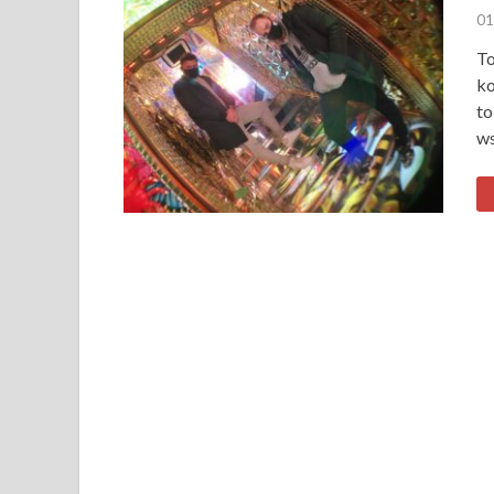
01
To
ko
to
ws