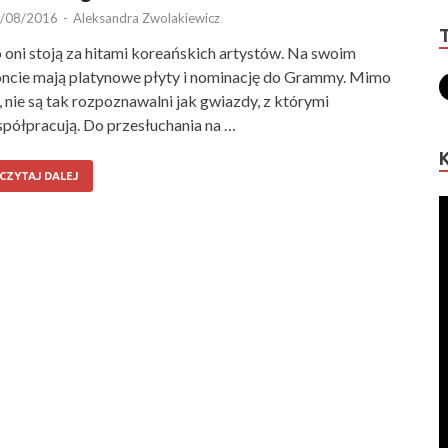
/08/2016
-
Aleksandra Zwolakiewicz
 oni stoją za hitami koreańskich artystów. Na swoim
ncie mają platynowe płyty i nominację do Grammy. Mimo
, nie są tak rozpoznawalni jak gwiazdy, z którymi
półpracują. Do przesłuchania na …
CZYTAJ DALEJ