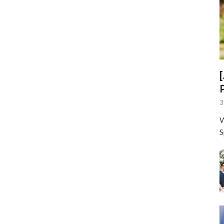
3
W
S