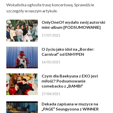
Wokalistka ogłosiła trasę koncertową. Sprawdźcie
szczegóły w naszym artykule.
OnlyOneOf wydało swój autorski
mini-album [PODSUMOWANIE]
17/07/2021
O życiu jako idol na „Border:
Carnival” od ENHYPEN
16/05/2021
Czym dla Baekyuna z EXO jest
miłość? Podsumowanie
comebacku z „BAMBI”
27/04/2021
Dekada zapisana w muzyce na
„PAGE” Seungyoona z WINNER