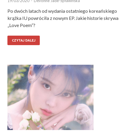
19/03/2020
-
Devonne Jade-Spławińska
Po dwóch latach od wydania ostatniego koreańskiego
krążka IU powróciła z nowym EP. Jakie historie skrywa
„Love Poem”?
CZYTAJ DALEJ