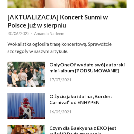
[AKTUALIZACJA] Koncert Sunmi w
Polsce już w sierpniu
30/06/2022
-
Amanda Nadeem
Wokalistka ogłosiła trasę koncertową. Sprawdźcie
szczegóły w naszym artykule.
OnlyOneOf wydało swój autorski
mini-album [PODSUMOWANIE]
17/07/2021
O życiu jako idol na „Border:
Carnival” od ENHYPEN
16/05/2021
Czym dla Baekyuna z EXO jest
miłość? Podsumowanie