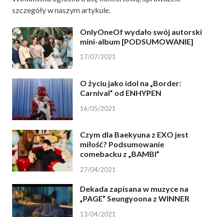
szczegóły w naszym artykule.
OnlyOneOf wydało swój autorski
mini-album [PODSUMOWANIE]
17/07/2021
O życiu jako idol na „Border:
Carnival” od ENHYPEN
16/05/2021
Czym dla Baekyuna z EXO jest
miłość? Podsumowanie
comebacku z „BAMBI”
27/04/2021
Dekada zapisana w muzyce na
„PAGE” Seungyoona z WINNER
13/04/2021