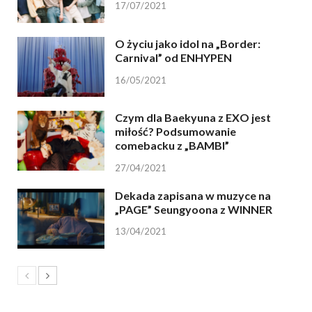
17/07/2021
O życiu jako idol na „Border:
Carnival” od ENHYPEN
16/05/2021
Czym dla Baekyuna z EXO jest
miłość? Podsumowanie
comebacku z „BAMBI”
27/04/2021
Dekada zapisana w muzyce na
„PAGE” Seungyoona z WINNER
13/04/2021